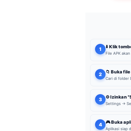
⬇️ Klik to
1
File APK akan
📁 Buka fi
2
Cari di folde
⚙️ Izinkan 
3
Settings → Sec
🎮 Buka apl
4
Aplikasi siap 