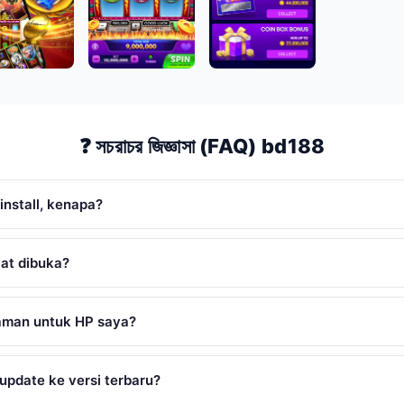
❓ সচরাচর জিজ্ঞাসা (FAQ) bd188
install, kenapa?
aat dibuka?
aman untuk HP saya?
update ke versi terbaru?