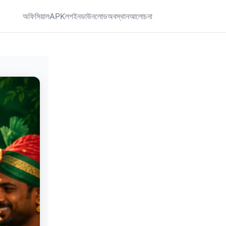
অফিসিয়াল
APK
লগইন
ডাউনলোড
অবস্থান
আলোচনা