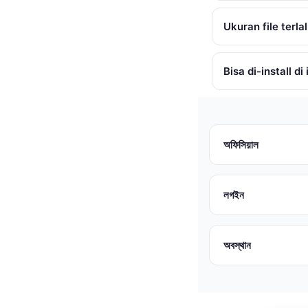
Ukuran file terla
Bisa di-install d
অফিসিয়াল
লগইন
অবস্থান