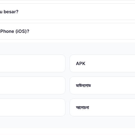
lu besar?
i iPhone (iOS)?
APK
ডাউনলোড
আলোচনা