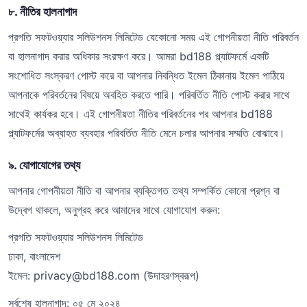
৮. নীতির হালনাগাদ
প্রগতি সফটওয়্যার সলিউশনস লিমিটেড যেকোনো সময় এই গোপনীয়তা নীতি পরিবর্তন
বা হালনাগাদ করার অধিকার সংরক্ষণ করে। আমরা bd188 প্ল্যাটফর্মে একটি
সংশোধিত সংস্করণ পোস্ট করে বা আপনার নিবন্ধিত ইমেল ঠিকানায় ইমেল পাঠিয়ে
আপনাকে পরিবর্তনের বিষয়ে অবহিত করতে পারি। পরিবর্তিত নীতি পোস্ট করার সাথে
সাথেই কার্যকর হবে। এই গোপনীয়তা নীতির পরিবর্তনের পর আপনার bd188
প্ল্যাটফর্মের অব্যাহত ব্যবহার পরিবর্তিত নীতি মেনে চলার আপনার সম্মতি বোঝাবে।
৯. যোগাযোগের তথ্য
আপনার গোপনীয়তা নীতি বা আপনার ব্যক্তিগত তথ্য সম্পর্কিত কোনো প্রশ্ন বা
উদ্বেগ থাকলে, অনুগ্রহ করে আমাদের সাথে যোগাযোগ করুন:
প্রগতি সফটওয়্যার সলিউশনস লিমিটেড
ঢাকা, বাংলাদেশ
ইমেল:
privacy@bd188.com
(উদাহরণস্বরূপ)
সর্বশেষ হালনাগাদ: ০৫ মে ২০২৪