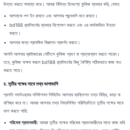
উন্নত করতে সাহায্য করে। আমরা বিভিন্ন উদ্দেশ্যে কুকিজ ব্যবহার করি, যেমন:
আপনাকে লগ ইন রাখতে এবং আপনার পছন্দগুলি মনে রাখতে।
bd188 প্ল্যাটফর্মের ব্যবহার বিশ্লেষণ করতে এবং এর কার্যকারিতা উন্নত
করতে।
আপনার জন্য প্রাসঙ্গিক বিজ্ঞাপন প্রদর্শন করতে।
আপনি আপনার ব্রাউজারের সেটিংসে কুকিজ গ্রহণ বা প্রত্যাখ্যান করতে পারেন।
তবে, কুকিজ অক্ষম করলে bd188 প্ল্যাটফর্মের কিছু বৈশিষ্ট্য সঠিকভাবে কাজ নাও
করতে পারে।
৪. তৃতীয় পক্ষের সাথে তথ্য ভাগাভাগি
প্রগতি সফটওয়্যার সলিউশনস লিমিটেড আপনার ব্যক্তিগত তথ্য বিক্রি, ভাড়া বা
বাণিজ্য করে না। আমরা আপনার তথ্য নিম্নলিখিত পরিস্থিতিতে তৃতীয় পক্ষের সাথে
ভাগ করতে পারি:
পরিষেবা প্রদানকারী:
আমরা তৃতীয় পক্ষের পরিষেবা প্রদানকারীদের সাথে কাজ করি