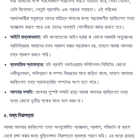
যারা আমাদের পক্ষে পরিষেবাগুলি পরিচালনা করতে সহায়তা করে, যেমন হোস্টিং,
ডেটা বিশ্লেষণ, পেমেন্ট প্রসেসিং এবং গ্রাহক সহায়তা। এই পরিষেবা
প্রদানকারীরা শুধুমাত্র তাদের দায়িত্ব পালনের জন্য প্রয়োজনীয় ব্যক্তিগত তথ্য
অ্যাক্সেস করতে পারে এবং তাদের অবশ্যই গোপনীয়তা বজায় রাখতে হবে।
আইনি বাধ্যবাধকতা:
যদি বাংলাদেশের আইন দ্বারা বা কোনো সরকারি অনুরোধের
প্রতিক্রিয়ায় আমাদের তথ্য প্রকাশ করার প্রয়োজন হয়, তাহলে আমরা আপনার
তথ্য প্রকাশ করতে পারি।
ব্যবসায়িক স্থানান্তর:
যদি প্রগতি সফটওয়্যার সলিউশনস লিমিটেড কোনো
একীভূতকরণ, অধিগ্রহণ বা সম্পদ বিক্রয়ের সাথে জড়িত থাকে, তাহলে আপনার
ব্যক্তিগত তথ্য স্থানান্তরিত সম্পদের অংশ হতে পারে।
আপনার সম্মতি:
আপনার সুস্পষ্ট সম্মতি ছাড়া আমরা আপনার ব্যক্তিগত তথ্য
অন্য কোনো তৃতীয় পক্ষের সাথে ভাগ করব না।
৫. তথ্য নিরাপত্তা
আমরা আপনার ব্যক্তিগত তথ্য অননুমোদিত অ্যাক্সেস, প্রকাশ, পরিবর্তন বা ধ্বংস
থেকে রক্ষা করার জন্য যুক্তিসঙ্গত নিরাপত্তা ব্যবস্থা গ্রহণ করি। এর মধ্যে রয়েছে