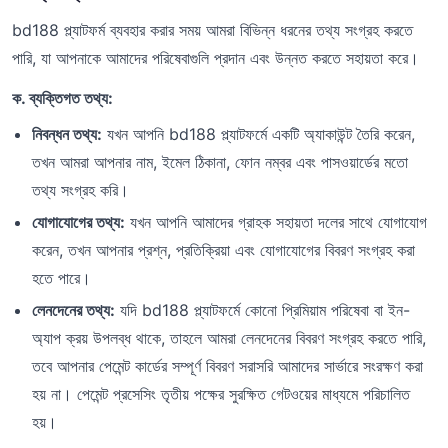
bd188 প্ল্যাটফর্ম ব্যবহার করার সময় আমরা বিভিন্ন ধরনের তথ্য সংগ্রহ করতে
পারি, যা আপনাকে আমাদের পরিষেবাগুলি প্রদান এবং উন্নত করতে সহায়তা করে।
ক. ব্যক্তিগত তথ্য:
নিবন্ধন তথ্য:
যখন আপনি bd188 প্ল্যাটফর্মে একটি অ্যাকাউন্ট তৈরি করেন,
তখন আমরা আপনার নাম, ইমেল ঠিকানা, ফোন নম্বর এবং পাসওয়ার্ডের মতো
তথ্য সংগ্রহ করি।
যোগাযোগের তথ্য:
যখন আপনি আমাদের গ্রাহক সহায়তা দলের সাথে যোগাযোগ
করেন, তখন আপনার প্রশ্ন, প্রতিক্রিয়া এবং যোগাযোগের বিবরণ সংগ্রহ করা
হতে পারে।
লেনদেনের তথ্য:
যদি bd188 প্ল্যাটফর্মে কোনো প্রিমিয়াম পরিষেবা বা ইন-
অ্যাপ ক্রয় উপলব্ধ থাকে, তাহলে আমরা লেনদেনের বিবরণ সংগ্রহ করতে পারি,
তবে আপনার পেমেন্ট কার্ডের সম্পূর্ণ বিবরণ সরাসরি আমাদের সার্ভারে সংরক্ষণ করা
হয় না। পেমেন্ট প্রসেসিং তৃতীয় পক্ষের সুরক্ষিত গেটওয়ের মাধ্যমে পরিচালিত
হয়।