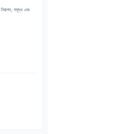
য নিরাপদ, সমৃদ্ধ এবং