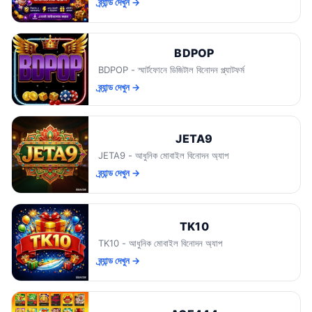
ব্র্যান্ড দেখুন →
BDPOP
BDPOP - স্মার্টফোনে ডিজিটাল বিনোদন প্ল্যাটফর্ম
ব্র্যান্ড দেখুন →
JETA9
JETA9 - আধুনিক মোবাইল বিনোদন অ্যাপ
ব্র্যান্ড দেখুন →
TK10
TK10 - আধুনিক মোবাইল বিনোদন অ্যাপ
ব্র্যান্ড দেখুন →